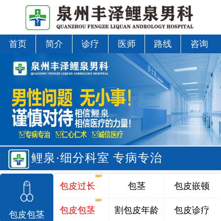
首页
简介
诊疗
医师
路线
咨询
鲤泉·细分科室 专病专治
包皮过长
包茎
包皮嵌顿
包皮包茎
割包皮年龄
包皮诊疗
包皮包茎