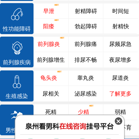
早泄
射精障碍
时间短
阳痿
勃起障碍
射精快
性功能障碍
前列腺炎
前列腺痛
尿频尿急
前列腺增生
排尿不畅
夜尿增多
前列腺疾病
龟头炎
睾丸炎
尿道炎
尿相关
泌尿感染
了解更多
生殖感染
死精
少精
弱精
精液异常
精子畸形
男性不育
男性不育