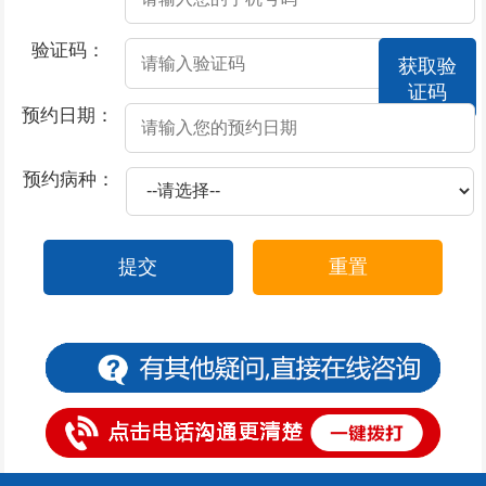
2026-07-14
包皮过长是什么原因导致的
验证码：
获取验
2026-07-14
包皮过长会诱发早泄的发生吗
证码
2026-07-08
阳痿造成的危害都有哪些？
预约日期：
2026-07-08
阳痿久拖不治的危害有哪些
预约病种：
2026-07-08
阳痿患者需要注意什么
2026-07-08
阳痿一直治不好是为什么
提交
重置
2026-07-08
阳痿所造成的危害是什么
2026-07-02
包茎的不良影响有哪些
2026-07-02
包皮过长需要正视并认真处理
2026-07-02
包茎的具体情况是怎么回事
2026-07-02
包茎不治会诱发哪些并发症的出现
2026-07-02
包皮过长有什么影响